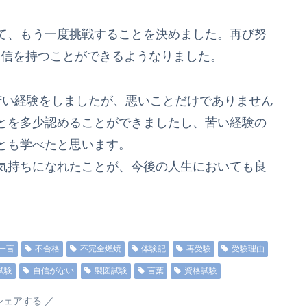
て、もう一度挑戦することを決めました。再び努
自信を持つことができるようなりました。
い経験をしましたが、悪いことだけでありません
とを多少認めることができましたし、苦い経験の
とも学べたと思います。
気持ちになれたことが、今後の人生においても良
一言
不合格
不完全燃焼
体験記
再受験
受験理由
試験
自信がない
製図試験
言葉
資格試験
シェアする